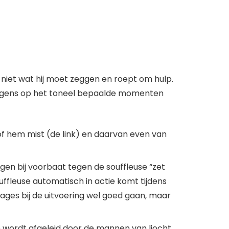
 niet wat hij moet zeggen en roept om hulp.
rvolgens op het toneel bepaalde momenten
 of hem mist (de link) en daarvan even van
ggen bij voorbaat tegen de souffleuse “zet
uffleuse automatisch in actie komt tijdens
ssages bij de uitvoering wel goed gaan, maar
je wordt afgeleid door de mannen van ljocht