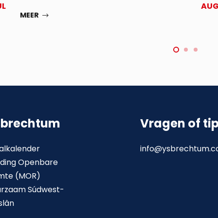
UL
AU
MEER
sbrechtum
Vragen of ti
alkalender
info@ysbrechtum.
ding Openbare
mte (MOR)
urzaam Súdwest-
slân