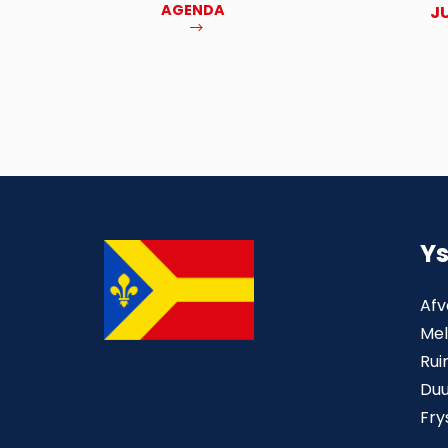
AGENDA
NOV
J
MEER
Y
Afv
Mel
Rui
Du
Fry