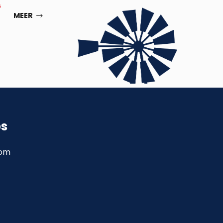
G
SEP
MEER
ps
com