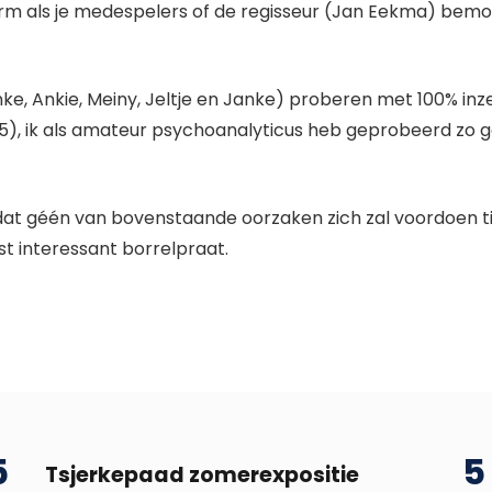
norm als je medespelers of de regisseur (Jan Eekma) bemo
nke, Ankie, Meiny, Jeltje en Janke) proberen met 100% i
15), ik als amateur psychoanalyticus heb geprobeerd zo
t dat géén van bovenstaande oorzaken zich zal voordoen ti
st interessant borrelpraat.
5
5
Tsjerkepaad zomerexpositie