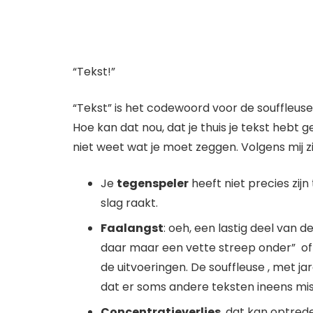
“Tekst!”
“Tekst” is het codewoord voor de souffleus
Hoe kan dat nou, dat je thuis je tekst heb
niet weet wat je moet zeggen. Volgens mij 
Je
tegenspeler
heeft niet precies zij
slag raakt.
Faalangst
: oeh, een lastig deel van 
daar maar een vette streep onder” of “
de uitvoeringen. De souffleuse , met ja
dat er soms andere teksten ineens mis
Concentratieverlies
, dat kan optred