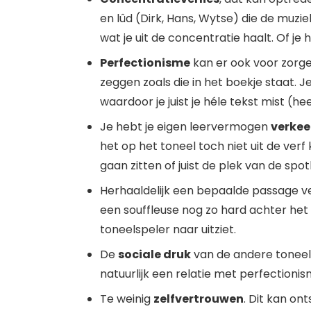
en lûd (Dirk, Hans, Wytse) die de muzie
wat je uit de concentratie haalt. Of je h
Perfectionisme
kan er ook voor zorgen 
zeggen zoals die in het boekje staat. J
waardoor je juist je héle tekst mist (h
Je hebt je eigen leervermogen
verkee
het op het toneel toch niet uit de ver
gaan zitten of juist de plek van de sp
Herhaaldelijk een bepaalde passage v
een souffleuse nog zo hard achter het g
toneelspeler naar uitziet.
De
sociale druk
van de andere toneels
natuurlijk een relatie met perfectionis
Te weinig
zelfvertrouwen
. Dit kan on