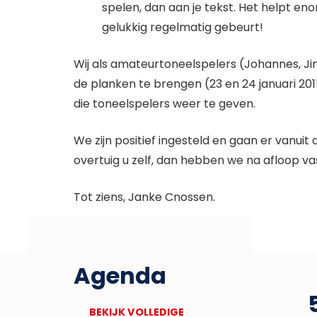
spelen, dan aan je tekst. Het helpt e
gelukkig regelmatig gebeurt!
Wij als amateurtoneelspelers (Johannes, Ji
de planken te brengen (23 en 24 januari 20
die toneelspelers weer te geven.
We zijn positief ingesteld en gaan er vanui
overtuig u zelf, dan hebben we na afloop va
Tot ziens, Janke Cnossen.
Agenda
27
Deadline Bronbankpraet
BEKIJK VOLLEDIGE