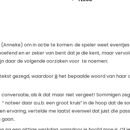
e (Anneke) om in actie te komen: de speler weet eventjes
t geoefend en er zeker van bent dat je die kent, maar ve
zijn daar de volgende oorzaken voor te noemen:
n tekst gezegd, waardoor jij het bepaalde woord van haar
de conversatie, als ik dat maar niet vergeet! Sommigen ze
 noteer daar a.u.b. een groot kruis” in de hoop dat de so
ren ervaring, vertelde me laatst evenwel dat juist díe pa
 gaan..
en na een pittige werkdag, waardoor je hoofd moe is. Of 