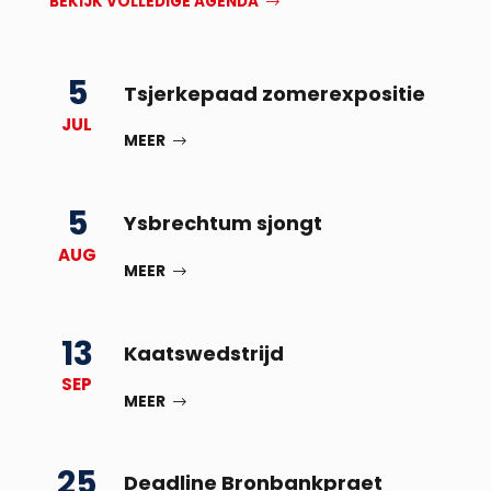
BEKIJK VOLLEDIGE AGENDA
5
Tsjerkepaad zomerexpositie
JUL
MEER
5
Ysbrechtum sjongt
AUG
MEER
13
Kaatswedstrijd
SEP
MEER
25
Deadline Bronbankpraet