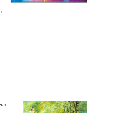
e
 van