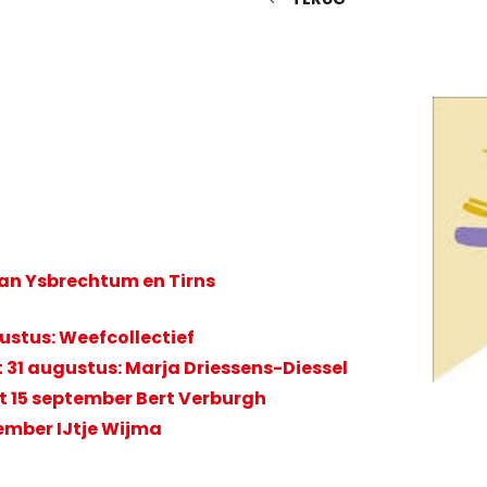
van Ysbrechtum en Tirns
stus: Weefcollectief
31 augustus:
Marja Driessens-Diessel
15 september Bert Verburgh
ber IJtje Wijma