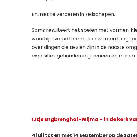
En, niet te vergeten in zeilschepen.
Soms resulteert het spelen met vormen, kleu
waarbij diverse technieken worden toegepast
over dingen die te zien zijn in de naaste om
exposities gehouden in galerieën en musea.
IJtje Engbrenghof-Wijma – in de kerk va
4 juli tot en met 14 september
op de zat