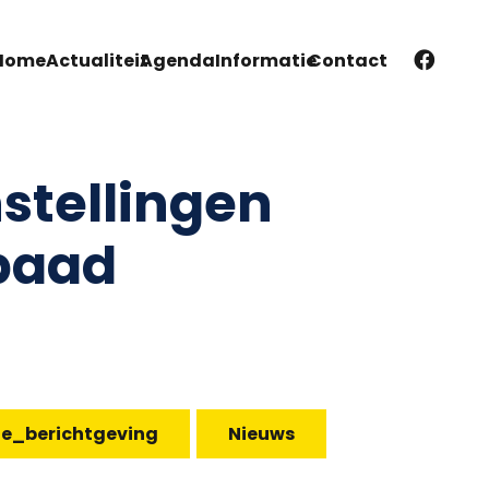
Home
Actualiteit
Agenda
Informatie
Contact
stellingen
paad
te_berichtgeving
Nieuws