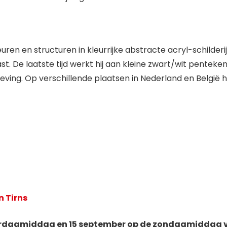
ren en structuren in kleurrijke abstracte acryl-schilderij
. De laatste tijd werkt hij aan kleine zwart/wit penteke
geving. Op verschillende plaatsen in Nederland en België he
n Tirns
erdagmiddag en 15 september op
de zondagmiddag van