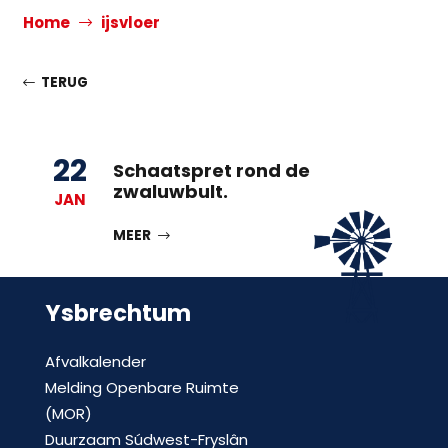
Home
ijsvloer
TERUG
22
Schaatspret rond de
zwaluwbult.
JAN
MEER
Ysbrechtum
Afvalkalender
Melding Openbare Ruimte
(MOR)
Duurzaam Súdwest-Fryslân