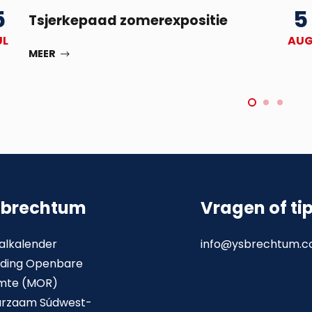
5
5
Tsjerkepaad zomerexpositie
UL
AU
MEER
sbrechtum
Vragen of ti
alkalender
info@ysbrechtum.
ding Openbare
mte (MOR)
urzaam Súdwest-