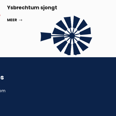
13
Ysbrechtum sjongt
G
SEP
MEER
ps
com