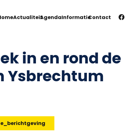
Home
Actualiteit
Agenda
Informatie
Contact
ek in en rond de
n Ysbrechtum
te_berichtgeving