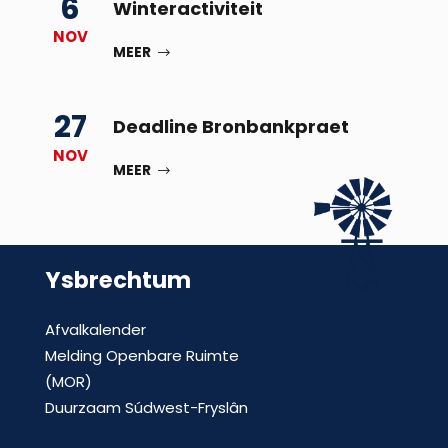
6
Winteractiviteit
NOV
MEER
27
Deadline Bronbankpraet
NOV
MEER
Ysbrechtum
Afvalkalender
Melding Openbare Ruimte
(MOR)
Duurzaam Súdwest-Fryslân