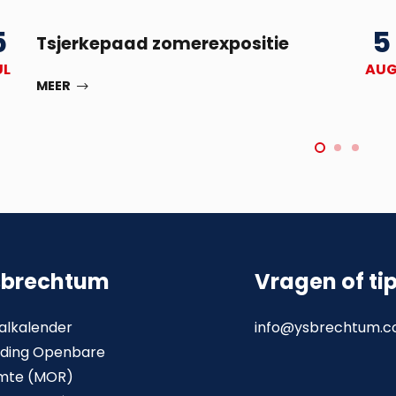
5
5
Tsjerkepaad zomerexpositie
UL
AU
MEER
sbrechtum
Vragen of ti
alkalender
info@ysbrechtum.
ding Openbare
mte (MOR)