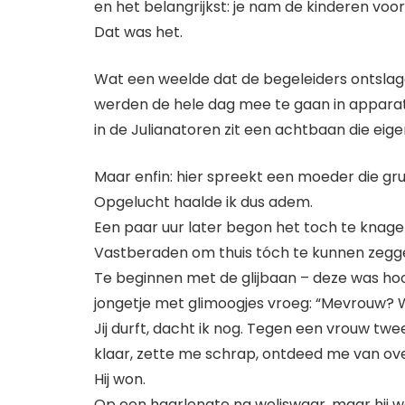
en het belangrijkst: je nam de kinderen voo
Dat was het.
Wat een weelde dat de begeleiders ontslag
werden de hele dag mee te gaan in apparaten
in de Julianatoren zit een achtbaan die eigen
Maar enfin: hier spreekt een moeder die gru
Opgelucht haalde ik dus adem.
Een paar uur later begon het toch te knagen
Vastberaden om thuis tóch te kunnen zeggen
Te beginnen met de glijbaan – deze was hoog
jongetje met glimoogjes vroeg: “Mevrouw? W
Jij durft, dacht ik nog. Tegen een vrouw twe
klaar, zette me schrap, ontdeed me van o
Hij won.
Op een haarlengte na weliswaar, maar hij w