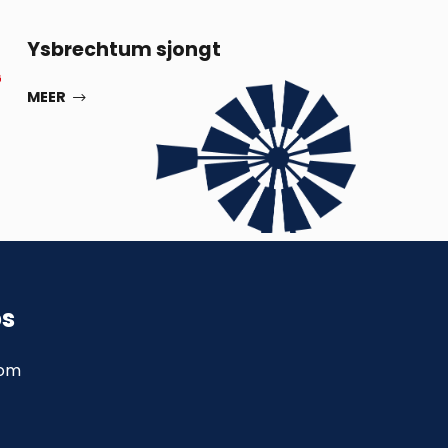
13
Ysbrechtum sjongt
G
SEP
MEER
ps
com