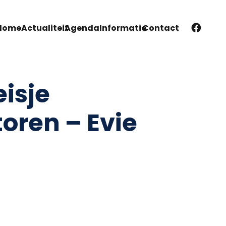
Home
Actualiteit
Agenda
Informatie
Contact
isje
oren – Evie