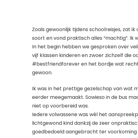
Zoals gewoonlijk tijdens schoolreisjes, za
soort en vond praktisch alles “machtig”. Ik 
In het begin hebben we gesproken over veili
vijf klassen kinderen en zwoer zichzelf di
#bestfriendforever en het bordje wat rechts 
gewoon.
Ik was in het prettige gezelschap van wat mo
eerder meegemaakt. Sowieso in de bus maar o
niet op voorbereid was.
Iedere volwassene was wél het aanspreekpun
lichtgewond kind dankzij de zeer onpraktisc
goedbedoeld aangebracht ter voorkoming va