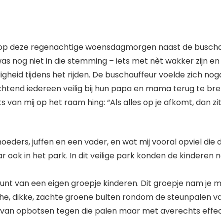
t ik op deze regenachtige woensdagmorgen naast de busch
was nog niet in die stemming – iets met nèt wakker zijn en
gheid tijdens het rijden. De buschauffeur voelde zich no
e ochtend iedereen veilig bij hun papa en mama terug te 
van mij op het raam hing: “Als alles op je afkomt, dan zit
eders, juffen en een vader, en wat mij vooral opviel die d
ok in het park. In dit veilige park konden de kinderen na
t van een eigen groepje kinderen. Dit groepje nam je mee
he, dikke, zachte groene bulten rondom de steunpalen van
n opbotsen tegen die palen maar met averechts effect; 