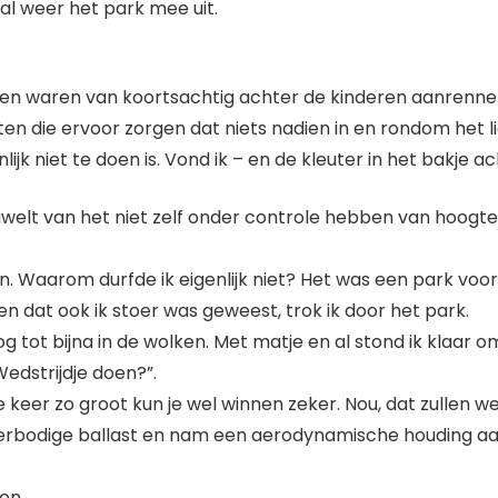
ral weer het park mee uit.
en waren van koortsachtig achter de kinderen aanrennen
 die ervoor zorgen dat niets nadien in en rondom het lic
lijk niet te doen is. Vond ik – en de kleuter in het bakje a
welt van het niet zelf onder controle hebben van hoogte,
. Waarom durfde ik eigenlijk niet? Het was een park voor
 dat ook ik stoer was geweest, trok ik door het park.
 tot bijna in de wolken. Met matje en al stond ik klaar o
edstrijdje doen?”.
e keer zo groot kun je wel winnen zeker. Nou, dat zullen w
verbodige ballast en nam een aerodynamische houding aa
on.