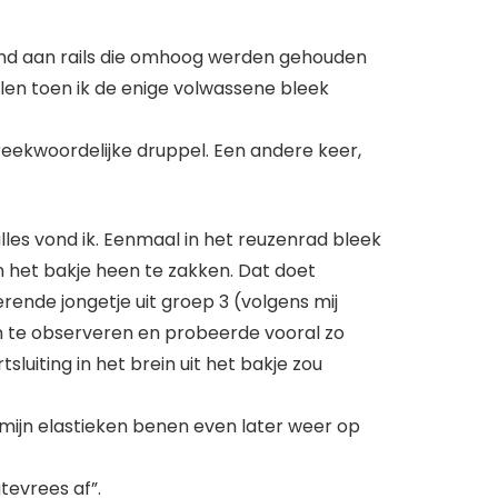
emd aan rails die omhoog werden gehouden
len toen ik de enige volwassene bleek
reekwoordelijke druppel. Een andere keer,
lles vond ik. Eenmaal in het reuzenrad bleek
 het bakje heen te zakken. Dat doet
rende jongetje uit groep 3 (volgens mij
ien te observeren en probeerde vooral zo
sluiting in het brein uit het bakje zou
t mijn elastieken benen even later weer op
gtevrees af”.