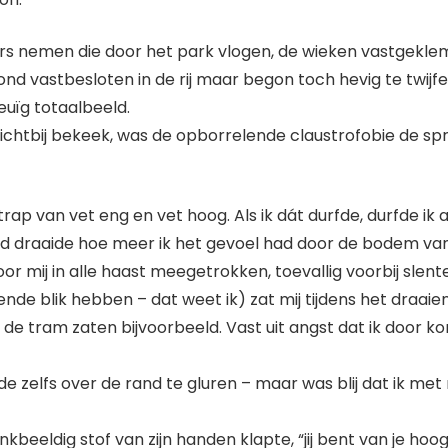
rs nemen die door het park vlogen, de wieken vastgekl
d vastbesloten in de rij maar begon toch hevig te twijfe
neuïg totaalbeeld.
dichtbij bekeek, was de opborrelende claustrofobie de sp
ap van vet eng en vet hoog. Als ik dát durfde, durfde ik a
ad draaide hoe meer ik het gevoel had door de bodem van
 mij in alle haast meegetrokken, toevallig voorbij slente
ngende blik hebben – dat weet ik) zat mij tijdens het draa
de tram zaten bijvoorbeeld. Vast uit angst dat ik door kort
de zelfs over de rand te gluren – maar was blij dat ik me
enkbeeldig stof van zijn handen klapte, “jij bent van je hoo