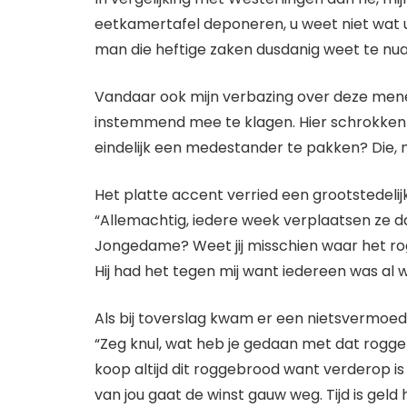
eetkamertafel deponeren, u weet niet wat u 
man die heftige zaken dusdanig weet te nu
Vandaar ook mijn verbazing over deze menee
instemmend mee te klagen. Hier schrokken d
eindelijk een medestander te pakken? Die,
Het platte accent verried een grootstedelij
“Allemachtig, iedere week verplaatsen ze dat
Jongedame? Weet jij misschien waar het ro
Hij had het tegen mij want iedereen was al we
Als bij toverslag kwam er een nietsvermoe
“Zeg knul, wat heb je gedaan met dat rogge
koop altijd dit roggebrood want verderop i
van jou gaat de winst gauw weg. Tijd is geld hè