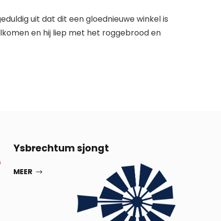
duldig uit dat dit een gloednieuwe winkel is
olkomen en hij liep met het roggebrood en
13
Ysbrechtum sjongt
G
SEP
MEER