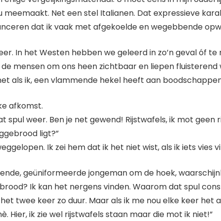
meemaakt. Net een stel Italianen. Dat expressieve karakte
anceren dat ik vaak met afgekoelde en wegebbende opwin
r. In het Westen hebben we geleerd in zo’n geval óf te n
e mensen om ons heen zichtbaar en liepen fluisterend weg
 net als ik, een vlammende hekel heeft aan boodschappen
ke afkomst.
 spul weer. Ben je net gewend! Rijstwafels, ik mot geen r
ggebrood ligt?”
ggelopen. Ik zei hem dat ik het niet wist, als ik iets vies 
dende, geüniformeerde jongeman om de hoek, waarschijnli
brood? Ik kan het nergens vinden. Waarom dat spul consta
s het twee keer zo duur. Maar als ik me nou elke keer he
. Hier, ik zie wel rijstwafels staan maar die mot ik niet!”