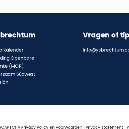
sbrechtum
Vragen of ti
alkalender
info@ysbrechtum.
ding Openbare
mte (MOR)
urzaam Súdwest-
slân
reCAPTCHA
Privacy Policy
en
voorwaarden
|
Privacy statement
| 