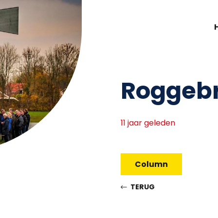
Roggebr
11 jaar geleden
Column
TERUG