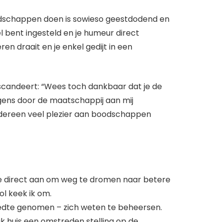
oodschappen doen is sowieso geestdodend en
eel bent ingesteld en je humeur direct
en draait en je enkel gedijt in een
 scandeert: “Wees toch dankbaar dat je de
igens door de maatschappij aan mij
iedereen veel plezier aan boodschappen
e direct aan om weg te dromen naar betere
ol keek ik om.
breedte genomen – zich weten te beheersen.
ijk huis een omstreden stelling op de