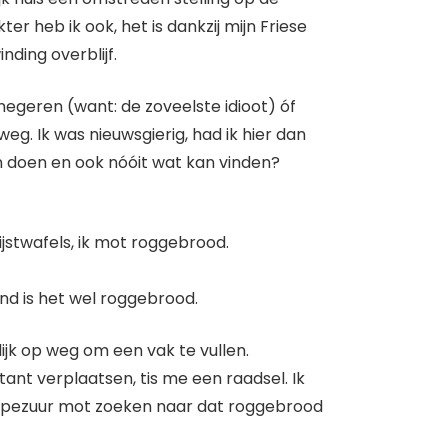
r heb ik ook, het is dankzij mijn Friese
ding overblijf.
egeren (want: de zoveelste idioot) óf
. Ik was nieuwsgierig, had ik hier dan
 doen en ook nóóit wat kan vinden?
ijstwafels, ik mot roggebrood.
vind is het wel roggebrood.
jk op weg om een vak te vullen.
nt verplaatsen, tis me een raadsel. Ik
t apezuur mot zoeken naar dat roggebrood