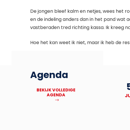
De jongen bleef kalm en netjes, wees het ro
en de indeling anders dan in het pand wat 
vastberaden tred richting kassa. Ik kreeg no
Hoe het kan weet ik niet, maar ik heb de r
Agenda
27
Deadline Bronbankpraet
BEKIJK VOLLEDIGE
AGENDA
NOV
J
MEER