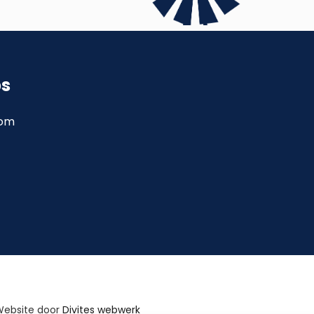
ps
com
Website door
Divites webwerk