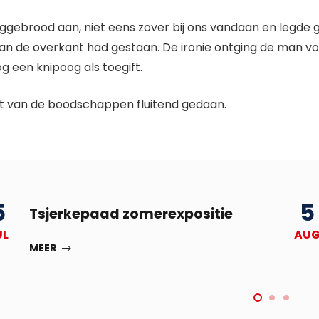
ggebrood aan, niet eens zover bij ons vandaan en legde ge
aan de overkant had gestaan. De ironie ontging de man v
g een knipoog als toegift.
est van de boodschappen fluitend gedaan.
5
5
Tsjerkepaad zomerexpositie
UL
AU
MEER