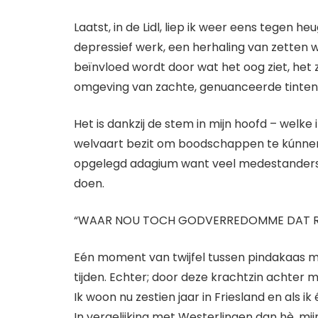
Laatst, in de Lidl, liep ik weer eens teg
depressief werk, een herhaling van zetten waa
beïnvloed wordt door wat het oog ziet, het z
omgeving van zachte, genuanceerde tinten en 
Het is dankzij de stem in mijn hoofd – wel
welvaart bezit om boodschappen te kúnnen d
opgelegd adagium want veel medestanders he
doen.
“WAAR NOU TOCH GODVERREDOMME DAT R
Eén moment van twijfel tussen pindakaas 
tijden. Echter; door deze krachtzin achter 
Ik woon nu zestien jaar in Friesland en als
In vergelijking met Westerlingen dan hè, mij