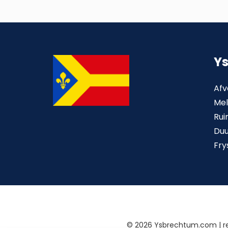
Y
Afv
Mel
Rui
Du
Fry
©
2026 Ysbrechtum.com | 