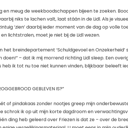
en heug en meug de weekboodschappen bijeen te zoeken. B
rbij niks te lachen valt, laat stáán in de Lidl. Als je visu
intuig ‘zien’ daarbij ieder moment van de dag op volle toer
lichtstralen, moet je niet bij de Lidl wezen.
ke in het breindepartement ‘Schuldgevoel en Onzekerheid’
oen!” – dat ik mij morrend richting Lidl sleep. Een over
b ik tot nu toe niet kunnen vinden, blijkbaar beleeft 
OGGEBROOD GEBLEVEN IS?”
mét of pindakaas zonder nootjes greep mijn onderbewust
me schrok ik op uit mijn korte dagdroom en verwachtingsv
 ik één ding heb geleerd over Friezen is dat ze – over de 
n enige vergelijkingsmateriaal. U moet eens in mijn ouderl