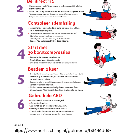
bron:
https://www.hartstichting.nl/getmedia/b8646dd0-