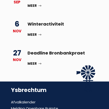
SEP
MEER
6
Winteractiviteit
NOV
MEER
27
Deadline Bronbankpraet
NOV
MEER
Ysbrechtum
Afvalkalender
Melding Openbare Ruimte