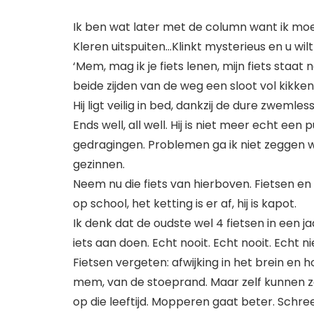
Ik ben wat later met de column want ik moes
Kleren uitspuiten…Klinkt mysterieus en u wil
‘Mem, mag ik je fiets lenen, mijn fiets st
beide zijden van de weg een sloot vol kikkend
Hij ligt veilig in bed, dankzij de dure zwemless
Ends well, all well. Hij is niet meer echt ee
gedragingen. Problemen ga ik niet zeggen wan
gezinnen.
Neem nu die fiets van hierboven. Fietsen en 
op school, het ketting is er af, hij is kapot.
Ik denk dat de oudste wel 4 fietsen in een j
iets aan doen. Echt nooit. Echt nooit. Echt ni
Fietsen vergeten: afwijking in het brein en 
mem, van de stoeprand. Maar zelf kunnen ze e
op die leeftijd. Mopperen gaat beter. Sch