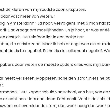
t de kleren van mijn oudste zoon uitspuiten.
t daar vast meer van weten. ‘
aat nog in Amsterdam?’ Ja hoor. Vervolgens met 5 man naa
ril. Dat vraagt om moeilijkheden. En ja hoor, er was er één
en destijds. De telefoon ligt in een bakje rijst.
n puber, die oudste zoon. Maar ik heb er nog twee die er mi
t dat is te negatief. En het is niet allemaal negatief. Wel
pubers daar weten de meeste ouders alles van: mijn band is 
aar heeft versleten. Mopperen, schelden, straf…niets helpt
et.
hormonen. Fiets kapot: schuld van school, van heit, van de
r echt nooit iets aan doen. Echt nooit. Veel is de schuld 
reeuwen met overslaande stem, dan weer hoog dan weer pi