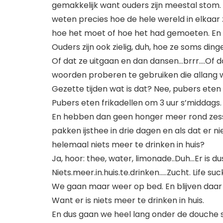
gemakkelijk want ouders zijn meestal stom.
weten precies hoe de hele wereld in elkaar zi
hoe het moet of hoe het had gemoeten. En dat
Ouders zijn ook zielig, duh, hoe ze soms ding
Of dat ze uitgaan en dan dansen…brrr….Of da
woorden proberen te gebruiken die allang wee
Gezette tijden wat is dat? Nee, pubers ete
Pubers eten frikadellen om 3 uur s’middags. C
En hebben dan geen honger meer rond zesse
pakken ijsthee in drie dagen en als dat er ni
helemaal niets meer te drinken in huis?
Ja, hoor: thee, water, limonade..Duh…Er is d
Niets.meer.in.huis.te.drinken…..Zucht. Life suck
We gaan maar weer op bed. En blijven daar he
Want er is niets meer te drinken in huis.
En dus gaan we heel lang onder de douche s