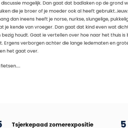
n discussie mogelijk. Dan gaat dat badlaken op de grond 
iken die je broer of je moeder ook al heeft gebruikt…ieuw
ang dan ineens heeft je norse, nurkse, slungelige, pukkel
je kende van vroeger. Dan gaat dat kind even wat dichter 
ezig houdt. Gaat ie vertellen over hoe naar het thuis is bij 
g zit. Ergens verborgen achter die lange ledematen en gr
 en het gaat over.
fietsen…..
5
5
Tsjerkepaad zomerexpositie