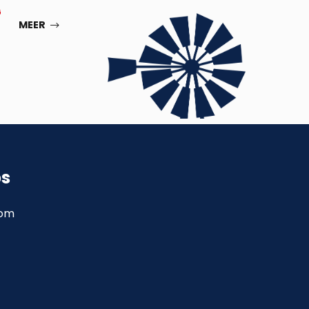
G
SEP
MEER
ps
com