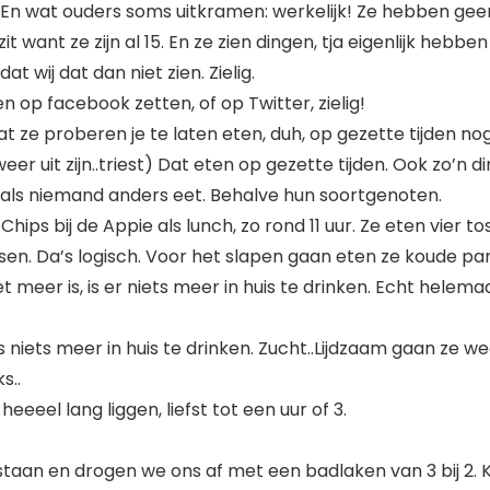
 En wat ouders soms uitkramen: werkelijk! Ze hebben geen
t want ze zijn al 15. En ze zien dingen, tja eigenlijk hebb
 wij dat dan niet zien. Zielig.
en op facebook zetten, of op Twitter, zielig!
t ze proberen je te laten eten, duh, op gezette tijden nog
r uit zijn..triest) Dat eten op gezette tijden. Ook zo’n di
n als niemand anders eet. Behalve hun soortgenoten.
hips bij de Appie als lunch, zo rond 11 uur. Ze eten vier to
n. Da’s logisch. Voor het slapen gaan eten ze koude pa
et meer is, is er niets meer in huis te drinken. Echt helem
us niets meer in huis te drinken. Zucht..Lijdzaam gaan ze 
s..
eeel lang liggen, liefst tot een uur of 3.
taan en drogen we ons af met een badlaken van 3 bij 2. 