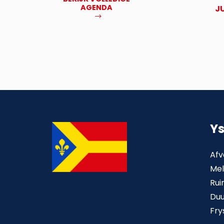
AGENDA
NOV
J
MEER
Y
Afv
Mel
Rui
Du
Fry