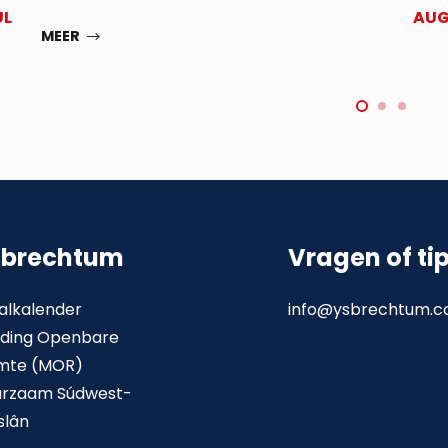
UL
AU
MEER
sbrechtum
Vragen of ti
alkalender
info@ysbrechtum.
ding Openbare
mte (MOR)
urzaam Súdwest-
slân