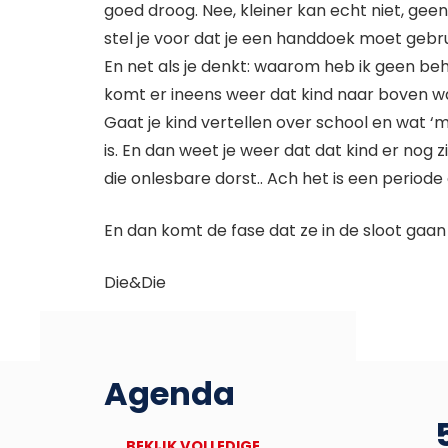
goed droog. Nee, kleiner kan echt niet, gee
stel je voor dat je een handdoek moet gebru
En net als je denkt: waarom heb ik geen beh
komt er ineens weer dat kind naar boven wat 
Gaat je kind vertellen over school en wat ‘m b
is. En dan weet je weer dat dat kind er no
die onlesbare dorst.. Ach het is een periode
En dan komt de fase dat ze in de sloot gaan 
Die&Die
Agenda
27
Deadline Bronbankpraet
BEKIJK VOLLEDIGE