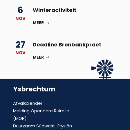
6
Winteractiviteit
NOV
MEER
27
Deadline Bronbankpraet
NOV
MEER
Ysbrechtum
Afvalkalender
Melding Openbare Ruimte
(MOR)
Duurzaam Súdwest-Fryslân