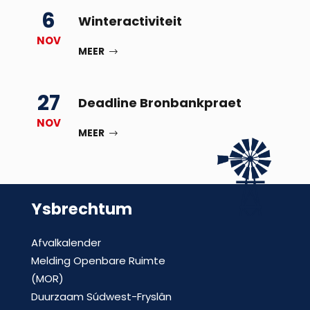
6
Winteractiviteit
NOV
MEER
27
Deadline Bronbankpraet
NOV
MEER
Ysbrechtum
Afvalkalender
Melding Openbare Ruimte
(MOR)
Duurzaam Súdwest-Fryslân