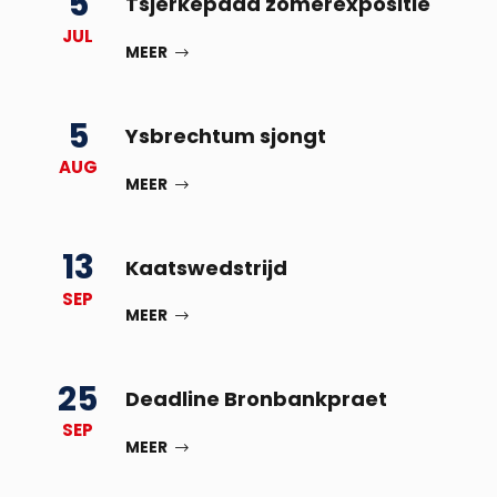
5
Tsjerkepaad zomerexpositie
JUL
MEER
5
Ysbrechtum sjongt
AUG
MEER
13
Kaatswedstrijd
SEP
MEER
25
Deadline Bronbankpraet
SEP
MEER