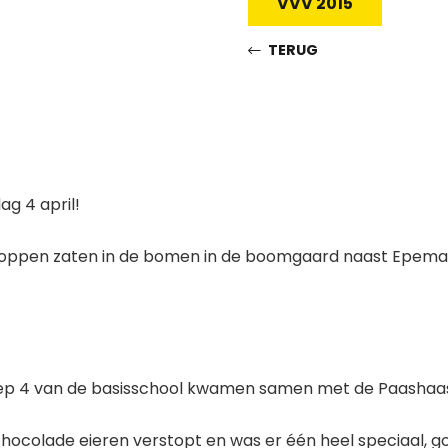
VVV 2015
TERUG
g 4 april!
knoppen zaten in de bomen in de boomgaard naast Epemas
 groep 4 van de basisschool kwamen samen met de Paashaas
chocolade eieren verstopt en was er één heel speciaal, 