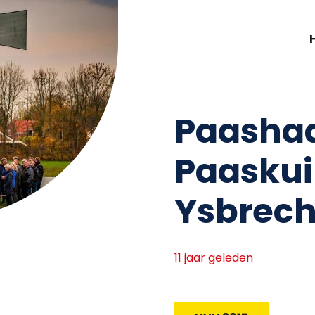
Paasha
Paaskui
Ysbrec
11 jaar geleden