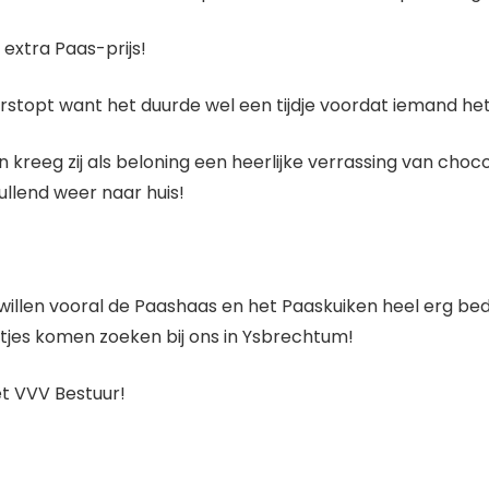
extra Paas-prijs!
verstopt want het duurde wel een tijdje voordat iemand he
n kreeg zij als beloning een heerlijke verrassing van cho
llend weer naar huis!
 willen vooral de Paashaas en het Paaskuiken heel erg b
itjes komen zoeken bij ons in Ysbrechtum!
t VVV Bestuur!