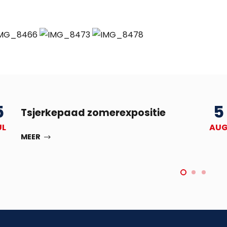
5
5
Tsjerkepaad zomerexpositie
UL
AU
MEER