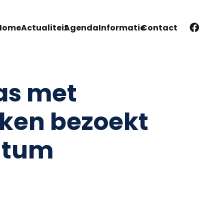
Home
Actualiteit
Agenda
Informatie
Contact
as met
ken bezoekt
htum