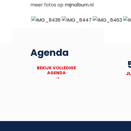
meer fotos op
mijnalbum.nl
.
Agenda
27
Deadline Bronbankpraet
BEKIJK VOLLEDIGE
AGENDA
NOV
J
MEER