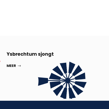
13
Ysbrechtum sjongt
G
SEP
MEER