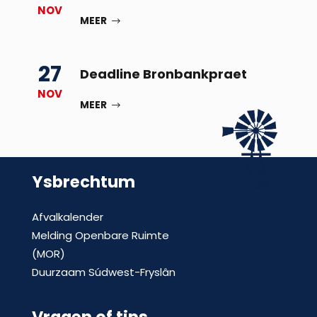
NOV
MEER
27
Deadline Bronbankpraet
NOV
MEER
Ysbrechtum
Afvalkalender
Melding Openbare Ruimte
(MOR)
Duurzaam Súdwest-Fryslân