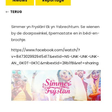
Nieuws
Reportage
TERUG
Simmer yn Fryslân! Ek yn Ysbrechtum. Se wienen
by de doarpswinkel, Epemastate en in bêd-en-
brochje.
https://www.facebook.com/watch/?
v=847302992945417&extid=NS-UNK-UNK-UNK-
AN_GK0T-GK1C&mibextid=2Rb1fB&ref=sharing