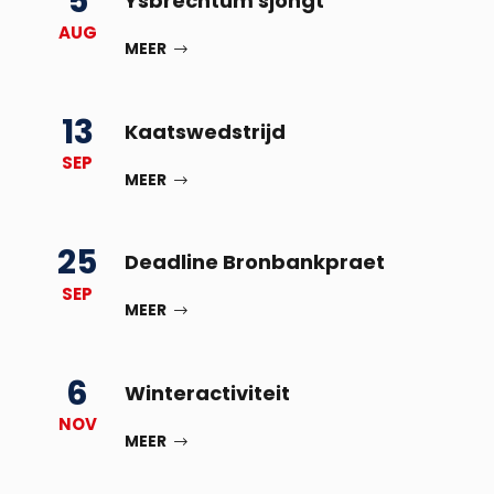
5
Ysbrechtum sjongt
AUG
MEER
13
Kaatswedstrijd
SEP
MEER
25
Deadline Bronbankpraet
SEP
MEER
6
Winteractiviteit
NOV
MEER