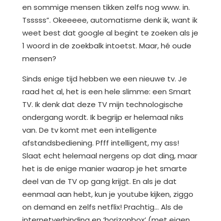
en sommige mensen tikken zelfs nog www. in.
Tsssss”. Okeeeee, automatisme denk ik, want ik
weet best dat google al begint te zoeken als je
1 woord in de zoekbalk intoetst. Maar, hé oude
mensen?
Sinds enige tijd hebben we een nieuwe tv. Je
raad het al, het is een hele slimme: een Smart
TV. Ik denk dat deze TV mijn technologische
ondergang wordt. Ik begrijp er helemaal niks
van. De tv komt met een intelligente
afstandsbediening. Pfff intelligent, my ass!
Slaat echt helemaal nergens op dat ding, maar
het is de enige manier waarop je het smarte
deel van de TV op gang krijgt. En als je dat
eenmaal aan hebt, kun je youtube kijken, ziggo
on demand en zelfs netflix! Prachtig… Als de
internetverbinding en ‘horizonbox’ (met eigen