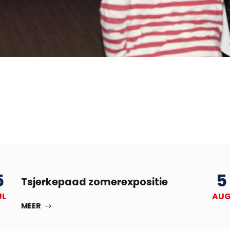
5
5
Tsjerkepaad zomerexpositie
UL
AU
MEER