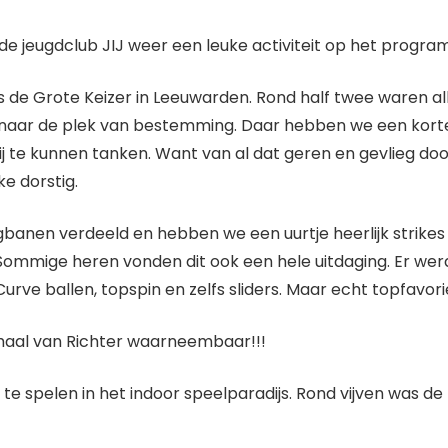
 jeugdclub JIJ weer een leuke activiteit op het progra
s de Grote Keizer in Leeuwarden. Rond half twee waren all
d naar de plek van bestemming. Daar hebben we een korte
j te kunnen tanken. Want van al dat geren en gevlieg doo
e dorstig.
ingbanen verdeeld en hebben we een uurtje heerlijk strik
. Sommige heren vonden dit ook een hele uitdaging. Er we
rve ballen, topspin en zelfs sliders. Maar echt topfavori
aal van Richter waarneembaar!!!
te spelen in het indoor speelparadijs. Rond vijven was de 