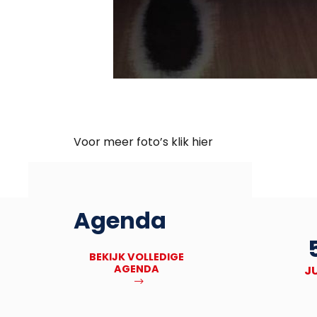
Voor meer foto’s klik hier
Agenda
27
Deadline Bronbankpraet
BEKIJK VOLLEDIGE
AGENDA
NOV
J
MEER