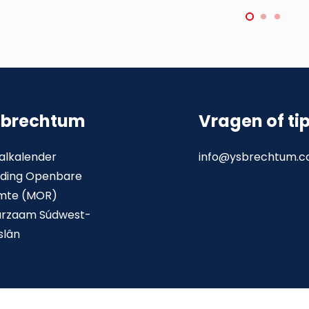
sbrechtum
Vragen of ti
alkalender
info@ysbrechtum.
ding Openbare
mte (MOR)
urzaam Súdwest-
slân