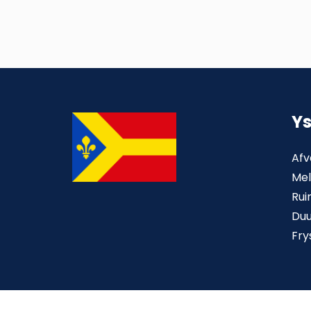
Y
Afv
Mel
Rui
Du
Fry