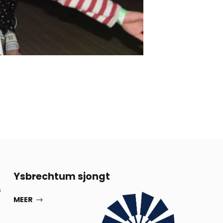
13
Ysbrechtum sjongt
G
SEP
MEER