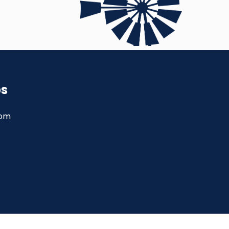
ps
com