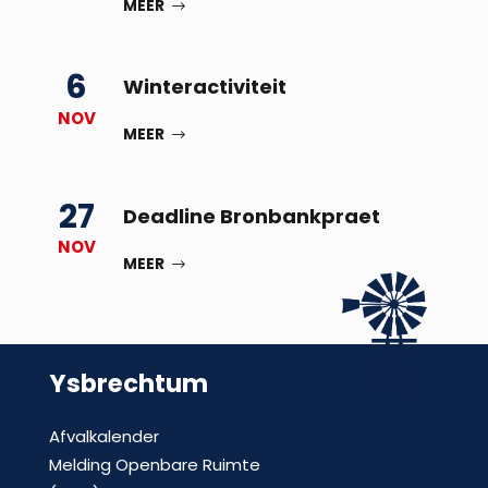
MEER
6
Winteractiviteit
NOV
MEER
27
Deadline Bronbankpraet
NOV
MEER
Ysbrechtum
Afvalkalender
Melding Openbare Ruimte