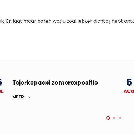
k. En laat maar horen wat u zoal lekker dichtbij hebt ont
5
5
Tsjerkepaad zomerexpositie
UL
AU
MEER