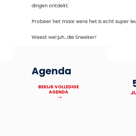
dingen ontdekt.
Probeer het maar eens het is echt super leu
Weest wel juh…die Sneeker!
Agenda
27
Deadline Bronbankpraet
BEKIJK VOLLEDIGE
AGENDA
NOV
J
MEER