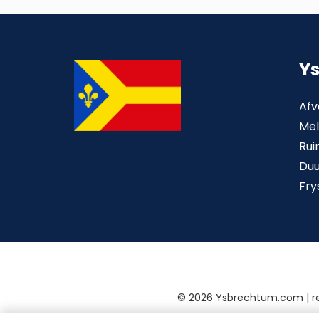
Y
Afv
Mel
Rui
Du
Fry
©
2026 Ysbrechtum.com | 