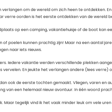
erlangen om de wereld om zich heen te ontdekken. En vaak
ar verre oorden is het eerste ontdekken van de wereld 
dplaats op een camping, vakantiehuisje of de boot kan ee
 poelen kunnen prachtig zijn! Maar na een aantal jaren
gen naar iets nieuws.
ders. Iedere vakantie werden verschillende plekken aang
s vervelen. En jeukte het verlangen andere (lees verre) 
an ook de eerste tochten gemaakt. Vliegen, varen en a
ng van een helemaal nieuw avontuur. In één woord pracht
euk. Maar tegelijk vind ik het vaak minder leuk om vele ur