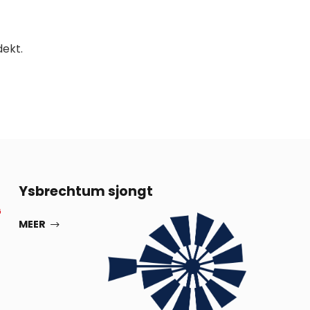
dekt.
13
Ysbrechtum sjongt
G
SEP
MEER