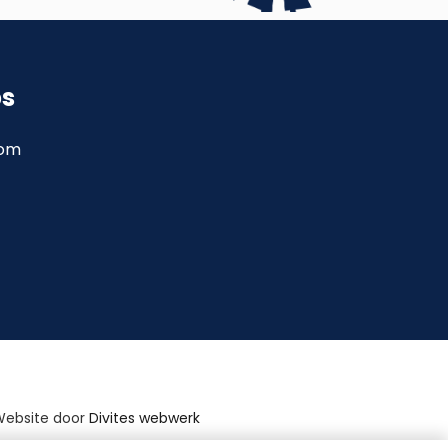
ps
com
Website door
Divites webwerk