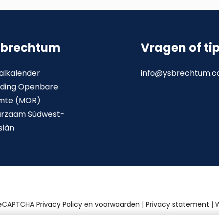
sbrechtum
Vragen of ti
alkalender
info@ysbrechtum.
ding Openbare
mte (MOR)
urzaam Súdwest-
slân
reCAPTCHA
Privacy Policy
en
voorwaarden
|
Privacy statement
| 