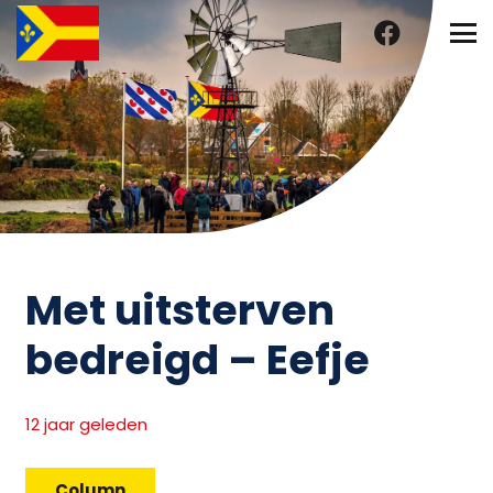
Met uitsterven
bedreigd – Eefje
12 jaar geleden
Column