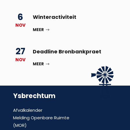
6
Winteractiviteit
NOV
MEER
27
Deadline Bronbankpraet
NOV
MEER
Ysbrechtum
Afvalkalender
Melding Openbare Ruimte
(MOR)