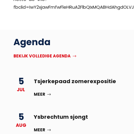
fbclid=IwY2xjawFmfwFleHRuA2FlbQIxMQABHdAhgdOL
Agenda
BEKIJK VOLLEDIGE AGENDA
5
Tsjerkepaad zomerexpositie
JUL
MEER
5
Ysbrechtum sjongt
AUG
MEER