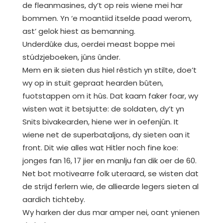
de fleanmasines, dy’t op reis wiene mei har
bommen. Yn ‘e moantiid itselde paad werom,
ast’ gelok hiest as bemanning.
Underdûke dus, oerdei meast boppe mei
stúdzjeboeken, jûns ûnder.
Mem en ik sieten dus hiel rêstich yn stilte, doe’t
wy op in stuit gepraat hearden bûten,
fuotstappen om it hûs. Dat kaam faker foar, wy
wisten wat it betsjutte: de soldaten, dy’t yn
Snits bivakearden, hiene wer in oefenjûn. It
wiene net de superbataljons, dy sieten oan it
front. Dit wie alles wat Hitler noch fine koe:
jonges fan 16, 17 jier en manlju fan dik oer de 60.
Net bot motivearre folk uteraard, se wisten dat
de strijd ferlern wie, de alliearde legers sieten al
aardich tichteby.
Wy harken der dus mar amper nei, oant ynienen