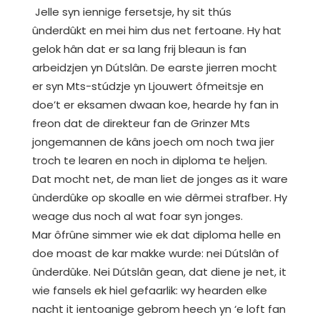
Jelle syn iennige fersetsje, hy sit thús
ûnderdûkt en mei him dus net fertoane. Hy hat
gelok hân dat er sa lang frij bleaun is fan
arbeidzjen yn Dútslân. De earste jierren mocht
er syn Mts-stúdzje yn Ljouwert ôfmeitsje en
doe’t er eksamen dwaan koe, hearde hy fan in
freon dat de direkteur fan de Grinzer Mts
jongemannen de kâns joech om noch twa jier
troch te learen en noch in diploma te heljen.
Dat mocht net, de man liet de jonges as it ware
ûnderdûke op skoalle en wie dêrmei strafber. Hy
weage dus noch al wat foar syn jonges.
Mar ôfrûne simmer wie ek dat diploma helle en
doe moast de kar makke wurde: nei Dútslân of
ûnderdûke. Nei Dútslân gean, dat diene je net, it
wie fansels ek hiel gefaarlik: wy hearden elke
nacht it ientoanige gebrom heech yn ‘e loft fan