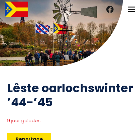
Lêste oarlochswinter
’44-’45
9 jaar geleden
Reportage