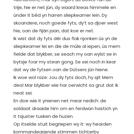
trije, hie er net jûn, dy waard kreas himmele en
ûnder it bêd yn harren sliepkeamer lein. Dy
skoandere, noch goede fyts, dy’t sa djoer west
hie, oan de fijân jaan, dat koe er net.
Ik wist dat dy fyts dêr dus flak njonken ús yn de
sliepkeamer lei en die de mûle al iepen, ús mem
fielde dat blykber, se seach my oan wylst se in
bytsje foar my stean gong. Se sei noch in kear
dat wy de fytsen oan de Dútsers jûn hiene.
Ik woe wol raze: Jou dy fyts doch, hy sjit Mem
dea! Mar blykber wie har oerwicht sa grut dat ik
neat sei.
En doe wie it ynienen net mear nedich: de
soldaat draaide him om en ferdwûn hastich yn
it tsjuster tusken de huzen.
Op itselde stuit begriepen wy it: wy hearden
kommandearjende stimmen tichterby