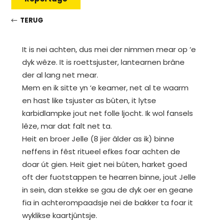
TERUG
It is nei achten, dus mei der nimmen mear op ‘e
dyk wêze. It is roettsjuster, lantearnen brâne
der al lang net mear.
Mem en ik sitte yn ‘e keamer, net al te waarm
en hast like tsjuster as bûten, it lytse
karbidlampke jout net folle ljocht. Ik wol fansels
lêze, mar dat falt net ta.
Heit en broer Jelle (8 jier âlder as ik) binne
neffens in fêst ritueel efkes foar achten de
doar út gien. Heit giet nei bûten, harket goed
oft der fuotstappen te hearren binne, jout Jelle
in sein, dan stekke se gau de dyk oer en geane
fia in achterompaadsje nei de bakker ta foar it
wyklikse kaartjûntsje.