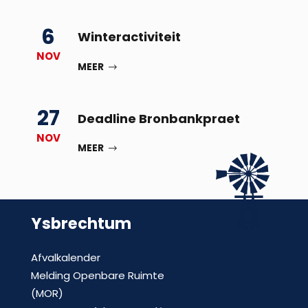
6
Winteractiviteit
NOV
MEER
27
Deadline Bronbankpraet
NOV
MEER
Ysbrechtum
Afvalkalender
Melding Openbare Ruimte
(MOR)