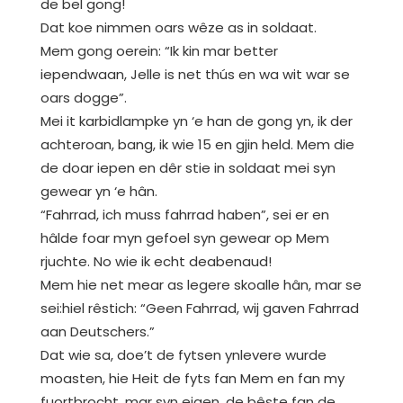
de bel gong!
Dat koe nimmen oars wêze as in soldaat.
Mem gong oerein: “Ik kin mar better
iependwaan, Jelle is net thús en wa wit war se
oars dogge”.
Mei it karbidlampke yn ‘e han de gong yn, ik der
achteroan, bang, ik wie 15 en gjin held. Mem die
de doar iepen en dêr stie in soldaat mei syn
gewear yn ‘e hân.
“Fahrrad, ich muss fahrrad haben”, sei er en
hâlde foar myn gefoel syn gewear op Mem
rjuchte. No wie ik echt deabenaud!
Mem hie net mear as legere skoalle hân, mar se
sei:hiel rêstich: “Geen Fahrrad, wij gaven Fahrrad
aan Deutschers.”
Dat wie sa, doe’t de fytsen ynlevere wurde
moasten, hie Heit de fyts fan Mem en fan my
fuortbrocht, mar syn eigen, de bêste fan de