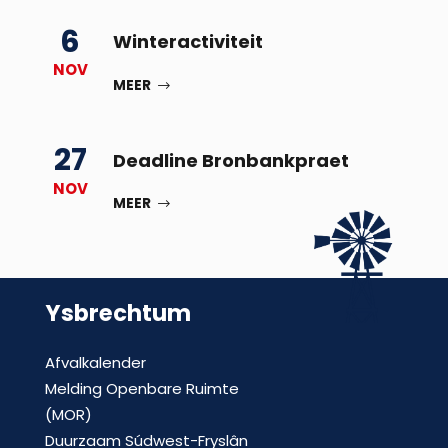
6
Winteractiviteit
NOV
MEER
27
Deadline Bronbankpraet
NOV
MEER
Ysbrechtum
Afvalkalender
Melding Openbare Ruimte
(MOR)
Duurzaam Súdwest-Fryslân