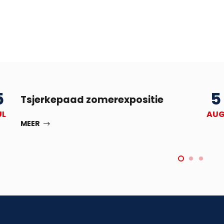
5
5
Tsjerkepaad zomerexpositie
UL
AU
MEER