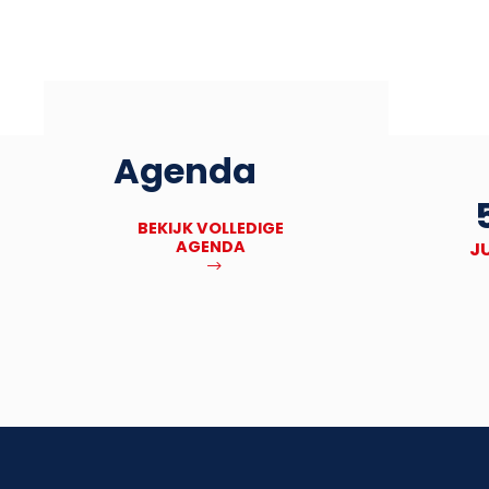
Agenda
27
Deadline Bronbankpraet
BEKIJK VOLLEDIGE
AGENDA
NOV
J
MEER