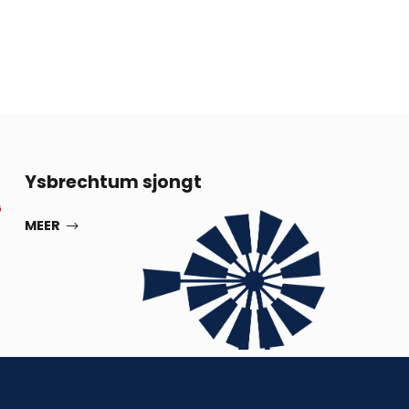
13
Ysbrechtum sjongt
G
SEP
MEER