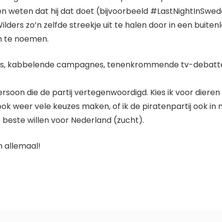
 weten dat hij dat doet (bijvoorbeeld #LastNightInSwede
rs zo’n zelfde streekje uit te halen door in een buitenlan
m te noemen.
rs, kabbelende campagnes, tenenkrommende tv-debatte
persoon die de partij vertegenwoordigd. Kies ik voor dieren 
ok weer vele keuzes maken, of ik de piratenpartij ook in
t beste willen voor Nederland (zucht).
n allemaal!