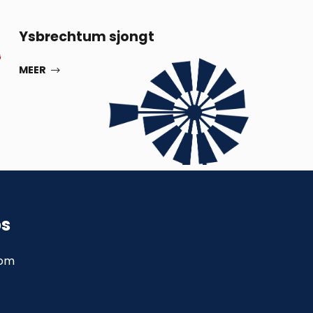
13
Ysbrechtum sjongt
G
SEP
MEER
ps
com