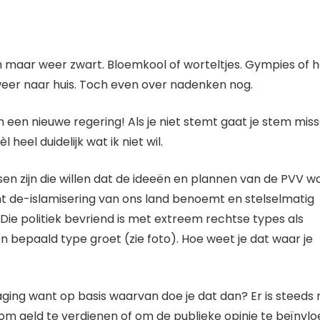
ch maar weer zwart. Bloemkool of worteltjes. Gympies of 
weer naar huis. Toch even over nadenken nog.
en een nieuwe regering! Als je niet stemt gaat je stem mi
 heel duidelijk wat ik niet wil.
nsen zijn die willen dat de ideeën en plannen van de PVV w
nt de-islamisering van ons land benoemt en stelselmatig
Die politiek bevriend is met extreem rechtse types als
 bepaald type groet (zie foto). Hoe weet je dat waar je
daging want op basis waarvan doe je dat dan? Er is steed
 om geld te verdienen of om de publieke opinie te beïnvl