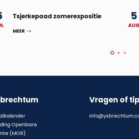
5
5
Tsjerkepaad zomerexpositie
UL
AU
MEER
sbrechtum
Vragen of ti
alkalender
info@ysbrechtum.
ding Openbare
mte (MOR)