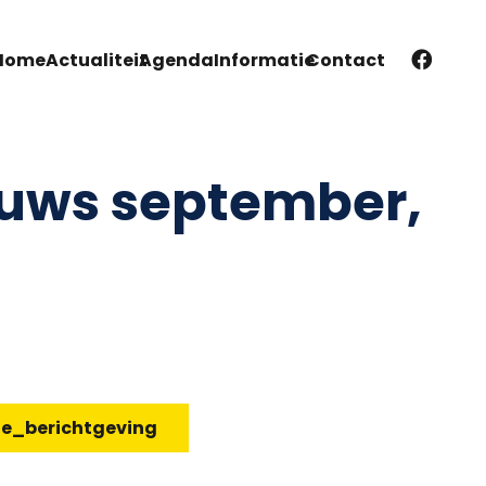
Home
Actualiteit
Agenda
Informatie
Contact
uws september,
te_berichtgeving