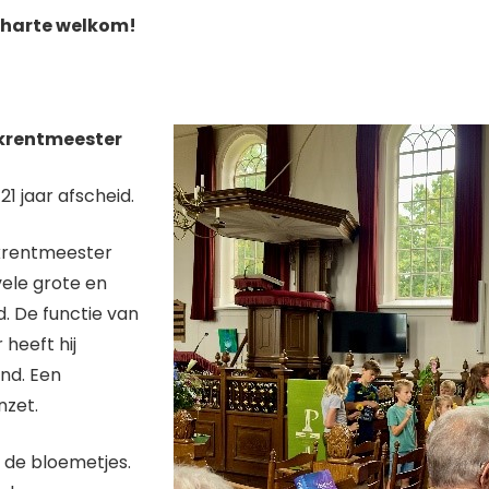
n harte welkom!
krentmeester
1 jaar afscheid.
krentmeester
vele grote en
d. De functie van
 heeft hij
nd. Een
nzet.
 de bloemetjes.