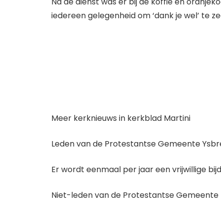
Na de dienst was er bij de koffie en oranjek
iedereen gelegenheid om ‘dank je wel’ te z
Meer kerknieuws in kerkblad Martini
Leden van de Protestantse Gemeente Ysbrech
Er wordt eenmaal per jaar een vrijwillige bi
Niet-leden van de Protestantse Gemeente k