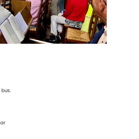
 bus.
aar