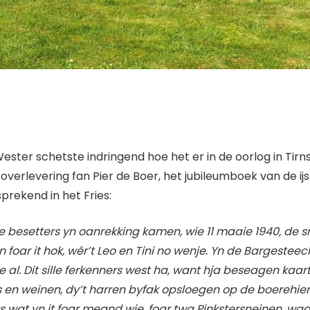
ester schetste indringend hoe het er in de oorlog in Tirns
overlevering fan Pier de Boer, het jubileumboek van de i
prekend in het Fries:
 besetters yn oanrekking kamen, wie 11 maaie 1940, de sne
oar it hok, wêr’t Leo en Tini no wenje. Yn de Bargesteech s
se al. Dit sille ferkenners west ha, want hja beseagen kaa
 en weinen, dy’t harren byfak opsloegen op de boerehiem
ers wat yn it foar meand wie, foar twa Pinkstersneinen, wa