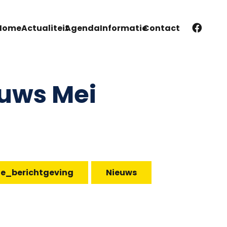
Home
Actualiteit
Agenda
Informatie
Contact
uws Mei
te_berichtgeving
Nieuws