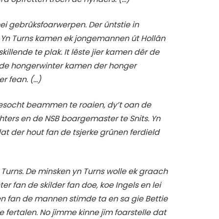
ei gebrûksfoarwerpen. Der ûntstie in
(…) Yn Turns kamen ek jongemannen út Hollân
illende te plak. It lêste jier kamen dêr de
ns de hongerwinter kamen der honger
r fean. (…)
besocht beammen te roaien, dy’t oan de
hters en de NSB boargemaster te Snits. Yn
at der hout fan de tsjerke grûnen ferdield
 Turns. De minsken yn Turns wolle ek graach
ter fan de skilder fan doe, koe Ingels en lei
Ien fan de mannen stimde ta en sa gie Bettie
 fertalen. No jimme kinne jim foarstelle dat