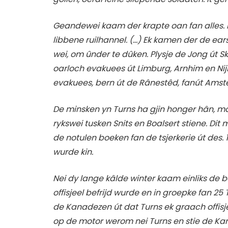
Geandewei kaam der krapte oan fan alles. M
libbene ruilhannel. (…) Ek kamen der de ea
wei, om ûnder te dûken. Plysje de Jong út Sk
oarloch evakuees út Limburg, Arnhim en Nij
evakuees, bern út de Rânestêd, fanút Amst
De minsken yn Turns ha gjin honger hân, m
rykswei tusken Snits en Boalsert stiene. D
de notulen boeken fan de tsjerkerie út des. 
wurde kin.
Nei dy lange kâlde winter kaam einliks de 
offisjeel befrijd wurde en in groepke fan 25 T
de Kanadezen út dat Turns ek graach offisje
op de motor werom nei Turns en stie de Kanad