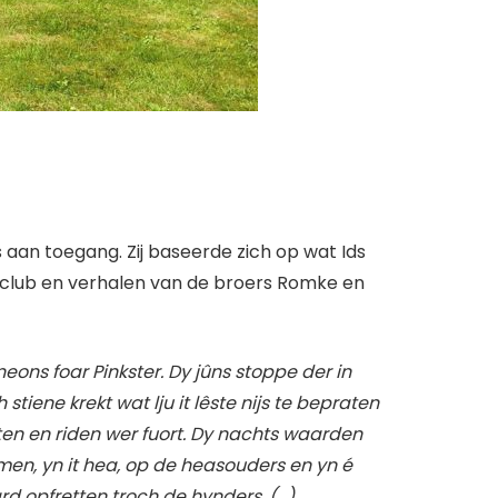
 aan toegang. Zij baseerde zich op wat Ids
jsclub en verhalen van de broers Romke en
ons foar Pinkster. Dy jûns stoppe der in
tiene krekt wat lju it lêste nijs te bepraten
rten en riden wer fuort. Dy nachts waarden
en, yn it hea, op de heasouders en yn é
ard opfretten troch de hynders. (…)