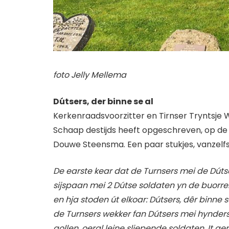
foto Jelly Mellema
Dútsers, der binne se al
Kerkenraadsvoorzitter en Tirnser Tryntsje W
Schaap destijds heeft opgeschreven, op de 
Douwe Steensma. Een paar stukjes, vanzelfs
De earste kear dat de Turnsers mei de Dútse
sijspaan mei 2 Dútse soldaten yn de buorren f
en hja stoden út elkoar: Dútsers, dêr binne 
de Turnsers wekker fan Dútsers mei hynders
gollen, oeral leine sliepende soldaten. It g