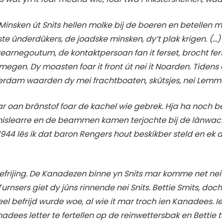
insken út Snits hellen molke bij de boeren en betellen m
rste ûnderdûkers, de joadske minsken, dy’t plak krigen. 
earnegoutum, de kontaktpersoan fan it ferset, brocht fersk
megen. Dy moasten foar it front út nei it Noarden. Tide
erdam waarden dy mei frachtboaten, skûtsjes, nei Lemme
ar oan brânstof foar de kachel wie gebrek. Hja ha noch 
it mislearre en de beammen kamen terjochte bij de lânwac
1944 lês ik dat baron Rengers hout beskikber steld en ek d
befrijing. De Kanadezen binne yn Snits mar komme net nei
urnsers giet dy jûns rinnende nei Snits. Bettie Smits, doch
el befrijd wurde woe, al wie it mar troch ien Kanadees. 
ees letter te fertellen op de reinwettersbak en Bettie te