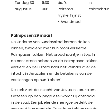
Zondag 30
9:30
ds. R.
in
augustus
uur
Reitsma -
Ysbrechtu
Fryske Tsjinst
- Avondmaal
Palmpasen 29 maart
De kinderen van Sundayskool komen de kerk
binnen, zwaaiend met hun mooi versierde
Palmpasen takken. Het broodhaantje in top. In
de consistorie hebben ze de Palmpasen takken
versierd en geluisterd naar het verhaal over de
intocht in Jeruzalem en de betekenis van de
versieringen op hun ’takken’.
De kerk viert de intocht van Jezus in Jeruzalem.
Gezeten op een jonge ezel wordt Hij onthaald
in de stad. Een jubelende menigte bedekt de
weg met hun mantels. Ze snijden takken van de