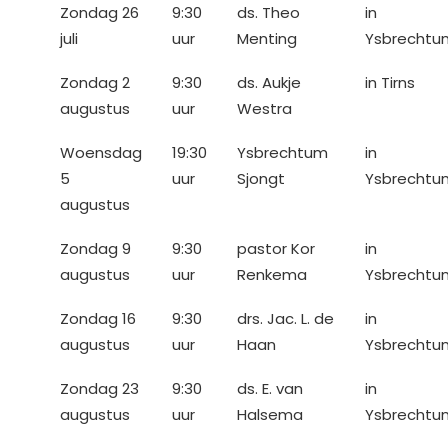
Zondag 26
9:30
ds. Theo
in
juli
uur
Menting
Ysbrechtu
Zondag 2
9:30
ds. Aukje
in Tirns
augustus
uur
Westra
Woensdag
19:30
Ysbrechtum
in
5
uur
Sjongt
Ysbrechtu
augustus
Zondag 9
9:30
pastor Kor
in
augustus
uur
Renkema
Ysbrechtu
Zondag 16
9:30
drs. Jac. L. de
in
augustus
uur
Haan
Ysbrechtu
Zondag 23
9:30
ds. E. van
in
augustus
uur
Halsema
Ysbrechtu