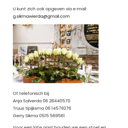
U kunt zich ook opgeven via e‑mail:
g.sikmawierda@gmail.com
Of telefonisch bij:
Anja Salverda 06 28440570
Truus Spijksma 06 14579276
Gerry Sikma 0515 569561
Voor een late gast houden we een stoel en