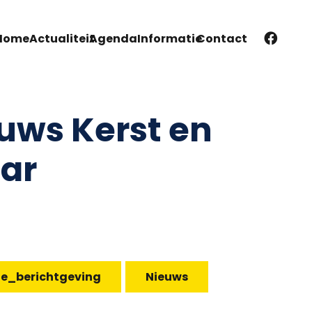
Home
Actualiteit
Agenda
Informatie
Contact
uws Kerst en
ar
te_berichtgeving
Nieuws