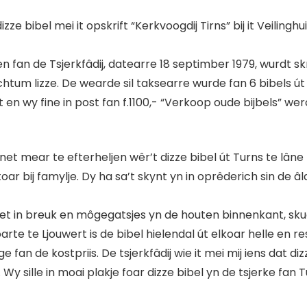
dizze bibel mei it opskrift “Kerkvoogdij Tirns” bij it Veil
en fan de Tsjerkfâdij, datearre 18 septimber 1979, wurdt 
echtum lizze. De wearde sil taksearre wurde fan 6 bibels ú
t en wy fine in post fan f.1100,- “Verkoop oude bijbels” w
net mear te efterheljen wêr’t dizze bibel út Turns te lân
stoar bij famylje. Dy ha sa’t skynt yn in oprêderich sin de â
siet in breuk en môgegatsjes yn de houten binnenkant, skuo
arte te Ljouwert is de bibel hielendal út elkoar helle en re
ge fan de kostpriis. De tsjerkfâdij wie it mei mij iens dat 
Wy sille in moai plakje foar dizze bibel yn de tsjerke fan T