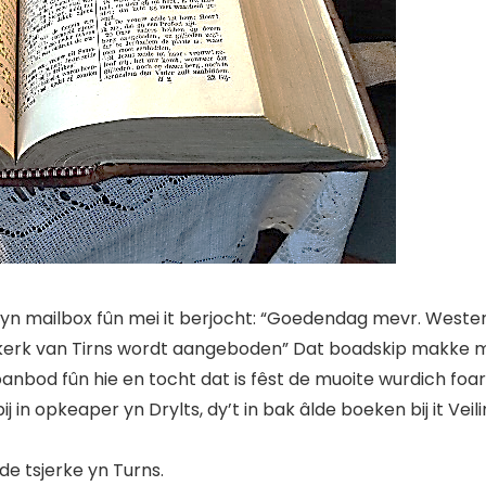
 yn myn mailbox fûn mei it berjocht: “Goedendag mevr. Weste
kerk van Tirns wordt aangeboden” Dat boadskip makke mij ti
anbod fûn hie en tocht dat is fêst de muoite wurdich foar d
j in opkeaper yn Drylts, dy’t in bak âlde boeken bij it Veil
de tsjerke yn Turns.