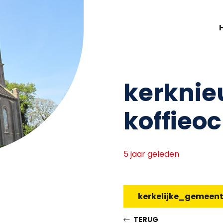
kerknie
koffieo
5 jaar geleden
kerkelijke_gemeen
TERUG