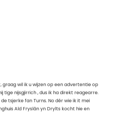
r, graag wil ik u wijzen op een advertentie op
ge nijsgjirrich , dus ik ha direkt reagearre.
e tsjerke fan Turns. No dêr wie ik it mei
inghuis Ald Fryslân yn Drylts kocht hie en