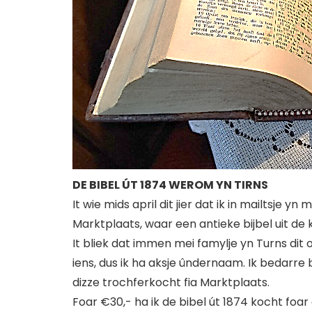
DE BIBEL ÚT 1874 WEROM YN TIRNS
It wie mids april dit jier dat ik in mailtsje
Marktplaats, waar een antieke bijbel uit de 
It bliek dat immen mei famylje yn Turns dit o
iens, dus ik ha aksje ûndernaam. Ik bedarre bi
dizze trochferkocht fia Marktplaats.
Foar €30,- ha ik de bibel út 1874 kocht foar 