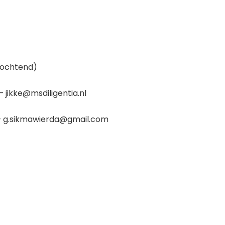
-ochtend)
 jikke@msdiligentia.nl
1 – g.sikmawierda@gmail.com