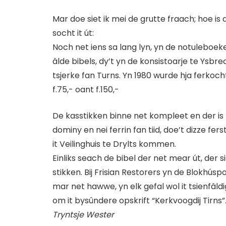
Mar doe siet ik mei de grutte fraach; hoe is 
socht it út:
Noch net iens sa lang lyn, yn de notuleboek
âlde bibels, dy’t yn de konsistoarje te Ysbr
tsjerke fan Turns. Yn 1980 wurde hja ferkoch
f.75,- oant f.150,-
De kasstikken binne net kompleet en der is 
dominy en nei ferrin fan tiid, doe’t dizze fer
it Veilinghuis te Drylts kommen.
Einliks seach de bibel der net mear út, der 
stikken. Bij Frisian Restorers yn de Blokhúspo
mar net hawwe, yn elk gefal wol it tsienfâldi
om it bysûndere opskrift “Kerkvoogdij Tirns”. 
Tryntsje Wester