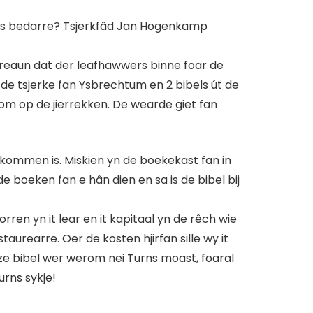
inghuis bedarre? Tsjerkfâd Jan Hogenkamp
skreaun dat der leafhawwers binne foar de
t de tsjerke fan Ysbrechtum en 2 bibels út de
erom op de jierrekken. De wearde giet fan
e kommen is. Miskien yn de boekekast fan in
lde boeken fan e hân dien en sa is de bibel bij
rren yn it lear en it kapitaal yn de rêch wie
staurearre. Oer de kosten hjirfan sille wy it
dizze bibel wer werom nei Turns moast, foaral
urns sykje!