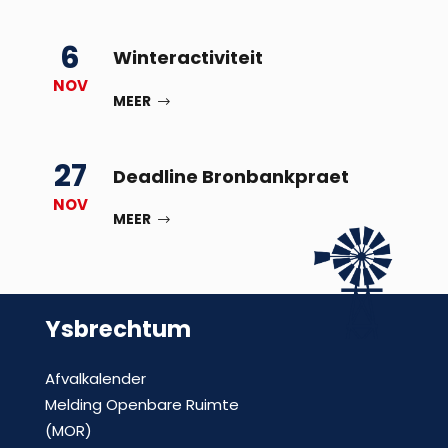
6
Winteractiviteit
NOV
MEER
27
Deadline Bronbankpraet
NOV
MEER
Ysbrechtum
Afvalkalender
Melding Openbare Ruimte
(MOR)