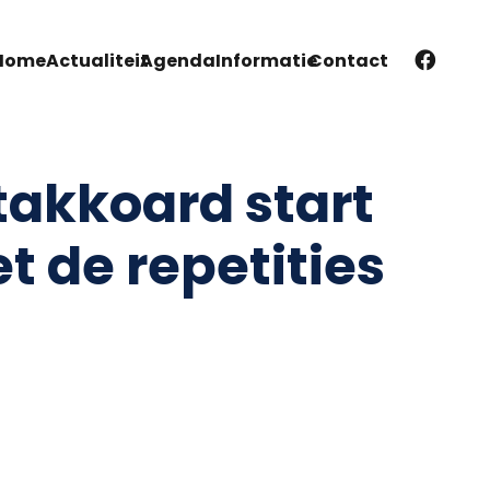
Home
Actualiteit
Agenda
Informatie
Contact
takkoard start
t de repetities