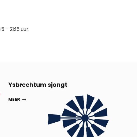
 – 21:15 uur.
13
Ysbrechtum sjongt
G
SEP
MEER