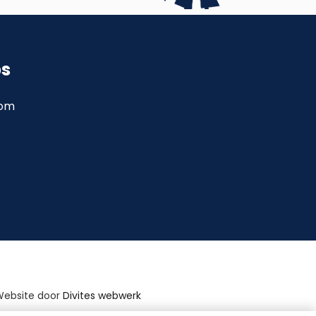
ps
com
Website door
Divites webwerk