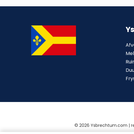
Y
Afv
Mel
Rui
Du
Fry
©
2026 Ysbrechtum.com | 