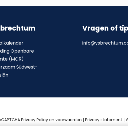
sbrechtum
Vragen of ti
alkalender
info@ysbrechtum.
ding Openbare
mte (MOR)
urzaam Súdwest-
slân
reCAPTCHA
Privacy Policy
en
voorwaarden
|
Privacy statement
| 