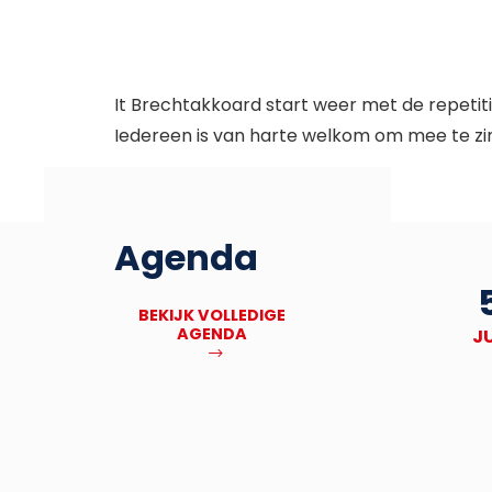
It Brechtakkoard start weer met de repetiti
Iedereen is van harte welkom om mee te zin
Agenda
27
Deadline Bronbankpraet
BEKIJK VOLLEDIGE
AGENDA
NOV
J
MEER