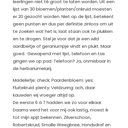
leerlingen niet té groot te laten worden. Uit een
lijst van 30 bloemen/planten/onkruid moesten
er 20 gezocht worden. Niet op de lijst, betekent
geen punten en dus per definitie zinloos om uit
te zoeken wat het is, laat staan ook te plukken
en te drogen. Stel je voor dat je een wild
aardbeitje of geraniumpje vindt en plukt. Maar
goed. Gewapend met lijst, telefoon en tas
gingen we op pad. Telefoon? Ja, onmisbaar in
de herbariumelarij.
Madeliefje: check; Paardenbloem: yes;
Fluitekruid: plenty; Veldzuring: ach, daar
kauwden wij vroeger altijd op.
De eerste 6 à 7 hadden we zo voor elkaar.
Daarna werd het voor mij ook lastig, moest ik
tot mijn spijt bekennen. Zilverschoon,
Robertskruid, Smalle Weegbree, Hondsdraf en