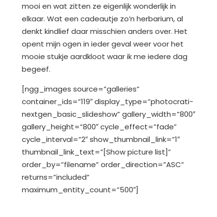
mooi en wat zitten ze eigenlijk wonderlijk in
elkaar. Wat een cadeautje zo’n herbarium, al
denkt kindlief daar misschien anders over. Het
opent mijn ogen in ieder geval weer voor het
mooie stukje aardkloot waar ik me iedere dag
begeef.
[ngg_images source=”galleries”
container_ids=”119″ display_type=”photocrati-
nextgen_basic_slideshow” gallery_width=”800″
gallery_height=”800″ cycle_effect=”fade”
cycle_interval=”2″ show_thumbnail_link=”1″
thumbnail_link_text=”[Show picture list]”
order_by=”filename” order_direction=”ASC”
returns=”included”
maximum_entity_count=”500″]