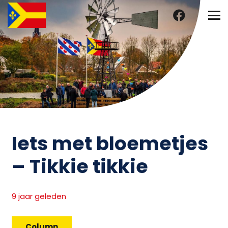
Iets met bloemetjes
– Tikkie tikkie
9 jaar geleden
Column