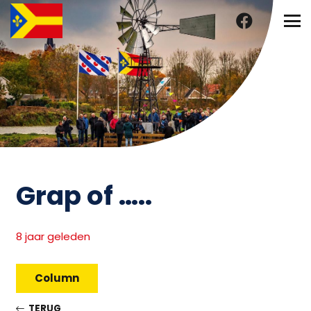
Grap of …..
8 jaar geleden
Column
TERUG