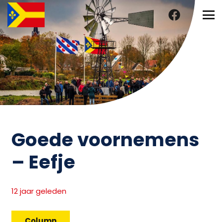
Goede voornemens
– Eefje
12 jaar geleden
Column