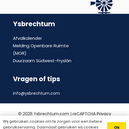
Ysbrechtum
Afvalkalender
Melding Openbare Ruimte
(MOR)
Duurzaam Súdwest-Fryslân
Vragen of tips
info@ysbrechtum.com
©
2026 Ysbrechtum.com | reCAPTCHA
Privacy
Policy
en
voorwaarden
|
Privacy statement
|
Wij gebruiken cookies om te zorgen voor een betere
gebruikservaring. Daarnaast gebruiken wij cookies
Ok
Website door
Divites webwerk