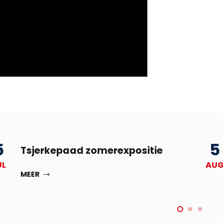
5
5
Tsjerkepaad zomerexpositie
UL
AU
MEER