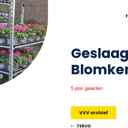
Geslaa
Blomke
5 jaar geleden
VVV archief
TERUG