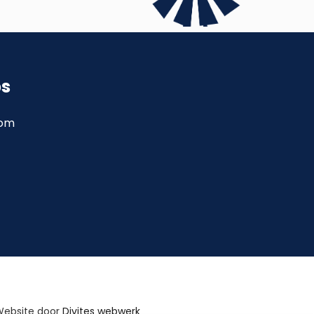
ps
com
Website door
Divites webwerk