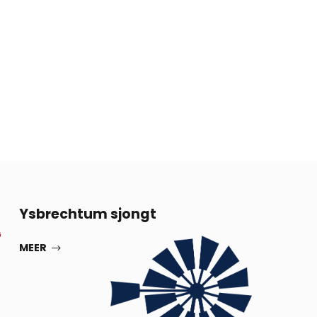
13
Ysbrechtum sjongt
G
SEP
MEER