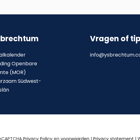
sbrechtum
Vragen of ti
alkalender
info@ysbrechtum.
ding Openbare
mte (MOR)
urzaam Súdwest-
slân
reCAPTCHA
Privacy Policy
en
voorwaarden
|
Privacy statement
| 