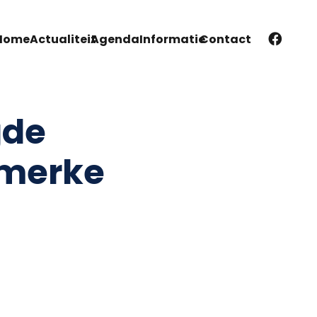
Home
Actualiteit
Agenda
Informatie
Contact
gde
merke