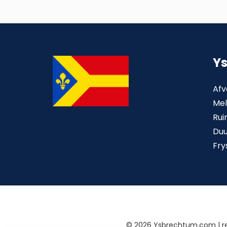
Y
Afv
Mel
Rui
Du
Fry
©
2026 Ysbrechtum.com | 