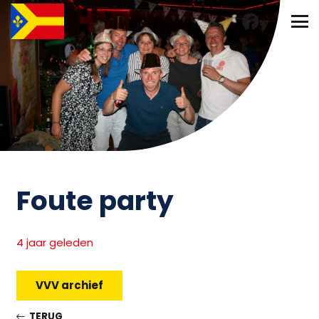
Foute party
4 jaar geleden
VVV archief
TERUG