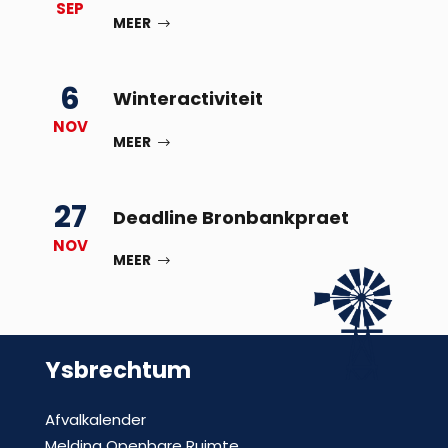
SEP
MEER
6
Winteractiviteit
NOV
MEER
27
Deadline Bronbankpraet
NOV
MEER
Ysbrechtum
Afvalkalender
Melding Openbare Ruimte