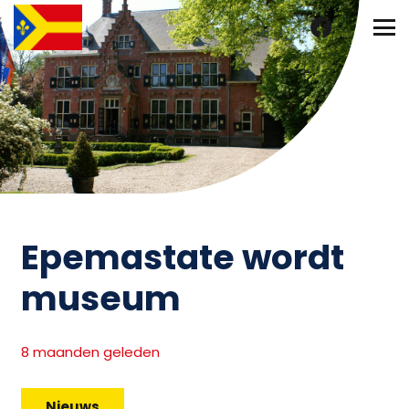
Epemastate wordt
museum
8 maanden geleden
Nieuws