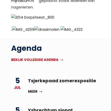
mijnalbum.nl
geplaatst zodat iedereen kan
nagenieten.
.
Agenda
BEKIJK VOLLEDIGE AGENDA
5
Tsjerkepaad zomerexpositie
JUL
MEER
5
Ysbrechtum sjongt