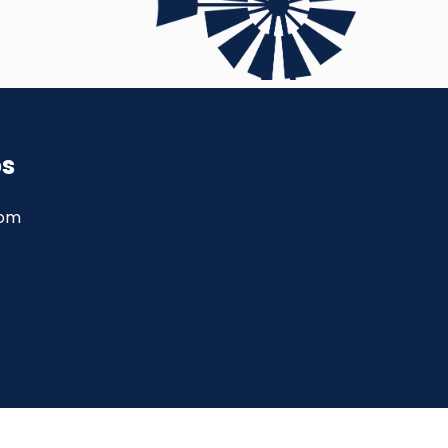
ps
com