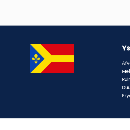
Y
Afv
Mel
Rui
Du
Fry