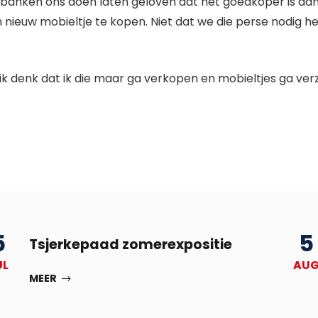
e banken ons doen laten geloven dat het goedkoper is d
 nieuw mobieltje te kopen. Niet dat we die perse nodig h
 ik denk dat ik die maar ga verkopen en mobieltjes ga ve
5
5
Tsjerkepaad zomerexpositie
UL
AU
MEER