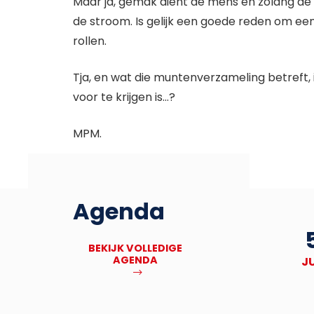
Maar ja, gemak dient de mens en zolang d
de stroom. Is gelijk een goede reden om een
rollen.
Tja, en wat die muntenverzameling betreft,
voor te krijgen is…?
MPM.
Agenda
27
Deadline Bronbankpraet
BEKIJK VOLLEDIGE
AGENDA
NOV
J
MEER