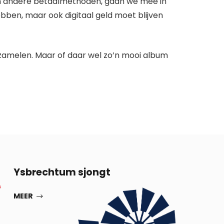
an andere betaalmethoden, gaan we mee in
ebben, maar ook digitaal geld moet blijven
rzamelen. Maar of daar wel zo’n mooi album
13
Ysbrechtum sjongt
G
SEP
MEER