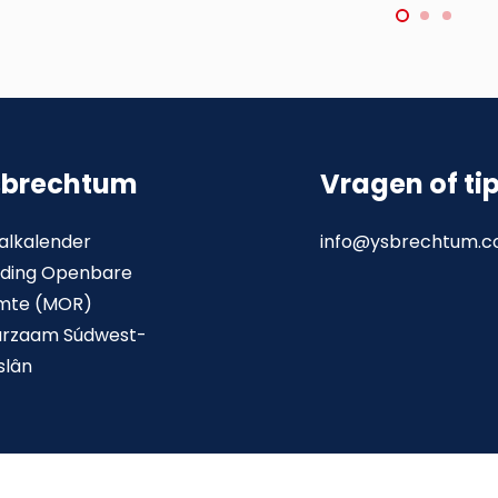
sbrechtum
Vragen of ti
alkalender
info@ysbrechtum.
ding Openbare
mte (MOR)
urzaam Súdwest-
slân