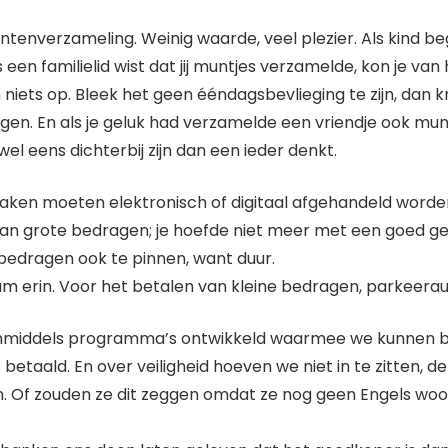
muntenverzameling. Weinig waarde, veel plezier. Als kind
een familielid wist dat jij muntjes verzamelde, kon je van
 niets op. Bleek het geen ééndagsbevlieging te zijn, dan 
rgen. En als je geluk had verzamelde een vriendje ook munt
el eens dichterbij zijn dan een ieder denkt.
 zaken moeten elektronisch of digitaal afgehandeld worde
an grote bedragen; je hoefde niet meer met een goed gevu
e bedragen ook te pinnen, want duur.
m erin. Voor het betalen van kleine bedragen, parkeerau
n inmiddels programma’s ontwikkeld waarmee we kunnen b
etaald. En over veiligheid hoeven we niet in te zitten, de
n. Of zouden ze dit zeggen omdat ze nog geen Engels w