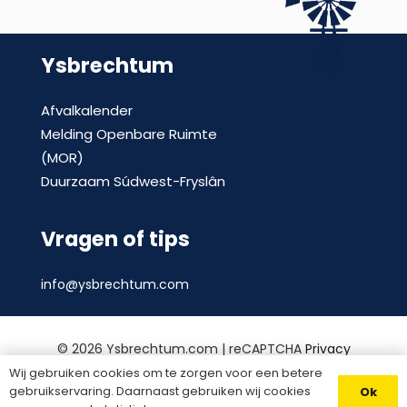
Ysbrechtum
Afvalkalender
Melding Openbare Ruimte
(MOR)
Duurzaam Súdwest-Fryslân
Vragen of tips
info@ysbrechtum.com
©
2026 Ysbrechtum.com | reCAPTCHA
Privacy
Policy
en
voorwaarden
|
Privacy statement
|
Wij gebruiken cookies om te zorgen voor een betere
gebruikservaring. Daarnaast gebruiken wij cookies
Ok
Website door
Divites webwerk