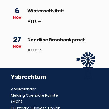
6
Winteractiviteit
NOV
MEER
27
Deadline Bronbankpraet
NOV
MEER
Ysbrechtum
Afvalkalender
Melding Openbare Ruimte
(MOR)
Duurzaam Súdwest-Fryslân