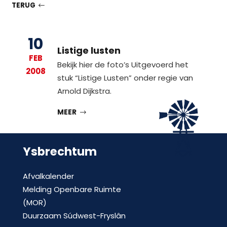
TERUG
10
Listige lusten
FEB
Bekijk hier de foto’s Uitgevoerd het
2008
stuk “Listige Lusten” onder regie van
Arnold Dijkstra.
MEER
Ysbrechtum
Afvalkalender
Melding Openbare Ruimte
(MOR)
Duurzaam Súdwest-Fryslân