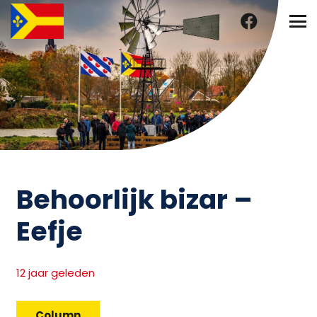
Behoorlijk bizar –
Eefje
12 jaar geleden
Column