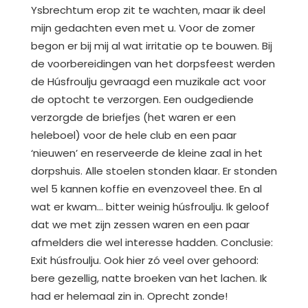
Ysbrechtum erop zit te wachten, maar ik deel
mijn gedachten even met u. Voor de zomer
begon er bij mij al wat irritatie op te bouwen. Bij
de voorbereidingen van het dorpsfeest werden
de Húsfroulju gevraagd een muzikale act voor
de optocht te verzorgen. Een oudgediende
verzorgde de briefjes (het waren er een
heleboel) voor de hele club en een paar
‘nieuwen’ en reserveerde de kleine zaal in het
dorpshuis. Alle stoelen stonden klaar. Er stonden
wel 5 kannen koffie en evenzoveel thee. En al
wat er kwam… bitter weinig húsfroulju. Ik geloof
dat we met zijn zessen waren en een paar
afmelders die wel interesse hadden. Conclusie:
Exit húsfroulju. Ook hier zó veel over gehoord:
bere gezellig, natte broeken van het lachen. Ik
had er helemaal zin in. Oprecht zonde!