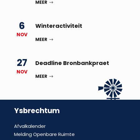
MEER
6
Winteractiviteit
NOV
MEER
27
Deadline Bronbankpraet
NOV
MEER
Ysbrechtum
Afvalkalender
Melding Openbare Ruimte