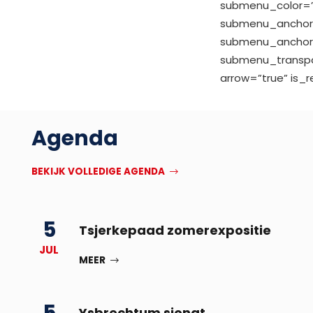
submenu_color=
submenu_anchor
submenu_anchor_
submenu_transpa
arrow=”true” is_r
Agenda
BEKIJK VOLLEDIGE AGENDA
5
Tsjerkepaad zomerexpositie
JUL
MEER
Ysbrechtum sjongt