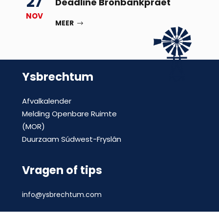
27
Deadline Bronbankpraet
NOV
MEER
Ysbrechtum
Afvalkalender
Melding Openbare Ruimte
(MOR)
Duurzaam Súdwest-Fryslân
Vragen of tips
info@ysbrechtum.com